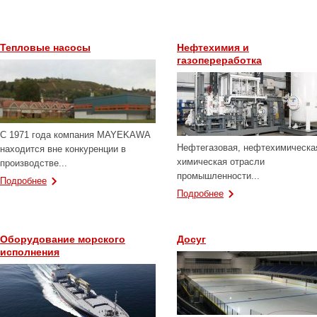
Тепловые насосы
Нефтехимия и
газопереработка
С 1971 года компания MAYEKAWA
Нефтегазовая, нефтехимическа
находится вне конкуренции в
химическая отрасли
производстве...
промышленности...
Подробнее
Подробнее
Оборудование морского
Досуг
исполнения